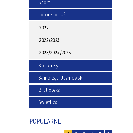
Sport
Regulamin wycieczek
goria
Regulamin korzystania z boiska
Fotoreportaż
2022
—
kacja od
2022/2023
2023/2024/2025
Konkursy
Samorząd Uczniowski
Biblioteka
Świetlica
POPULARNE