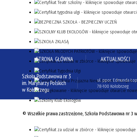
STRONA GŁÓWNA
AKTUALNOŚCI
Szkoła Podstawowa nr 3
ul. ppor. Edmunda Łop
im. Marynarzy Polskich
78-100 Kołobrzeg
w Kołobrzegu
© Wszelkie prawa zastrzeżone, Szkoła Podstawowa nr 3 