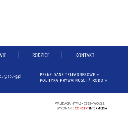
WIE
RODZICE
KONTAKT
PEŁNE DANE TELEADRESOWE »
p3@sp3kg.pl
POLITYKA PRYWATNOŚCI / RODO »
WALIDACJA:
HTML5
+
CSS3
+
WCAG 2.1
WYKONANIE
CONCEPT
INTERMEDIA