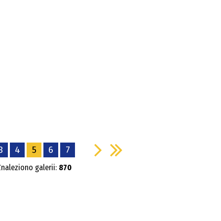
3
4
5
6
7
Znaleziono galerii:
870