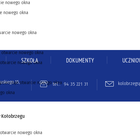
SZKOŁA
DOKUMENTY
UCZNIO
uskiego 15,
kolobrzegs
tel.:
94 35 221 31
w Kołobrzegu