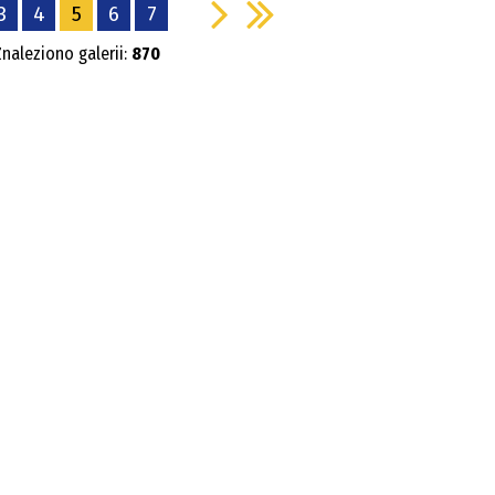
ktor Ochrony Danych
3
4
5
6
7
Kate
Znaleziono galerii:
870
Publi